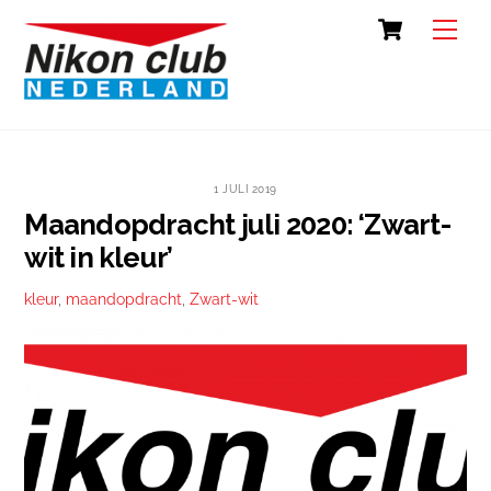
Skip
Cart
Back
Men
to
To
content
Top
1 JULI 2019
Maandopdracht juli 2020: ‘Zwart-
wit in kleur’
kleur
,
maandopdracht
,
Zwart-wit