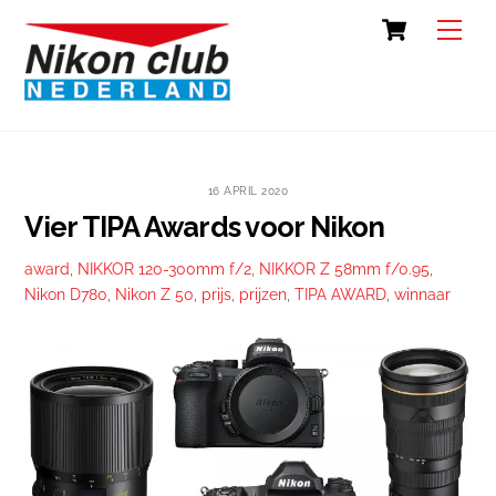
Skip
Cart
Back
Men
to
To
content
Top
16 APRIL 2020
Vier TIPA Awards voor Nikon
award
,
NIKKOR 120-300mm f/2
,
NIKKOR Z 58mm f/0.95
,
Nikon D780
,
Nikon Z 50
,
prijs
,
prijzen
,
TIPA AWARD
,
winnaar