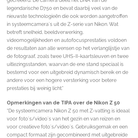
gecreëerd. De camera deelt het DNA van de
legendarische D750 en bevat daarbij veel van de
nieuwste technologieën die ook worden aangetroffen
in systeemcamera´s uit de Z-serie van Nikon. Wat
betreft snelheid, beeldverwerking,
videomogelijkheden en autofocusprestaties voldoen
de resultaten aan alle wensen op het verlanglijstje van
de fotograaf, zoals twee UHS-II-kaartsleuven en twee
uitlezingsstanden, waarvan de ene stand speciaal is
bestemd voor een uitgebreid dynamisch bereik en de
andere voor een hogere versterking voor betere
prestaties bij weinig licht.”
Opmerkingen van de TIPA over de Nikon Z 50
“De systeemcamera Nikon Z 50 met Z-vatting is ideaal
voor foto´s/video´s van het gezin en van reizen en
voor creatieve foto´s/video´s. Gebruiksgemak en een
compact formaat zijn gecombineerd met uitgebreide