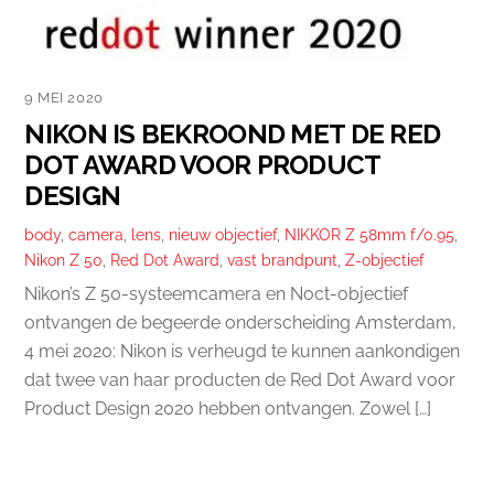
9 MEI 2020
NIKON IS BEKROOND MET DE RED
DOT AWARD VOOR PRODUCT
DESIGN
body
,
camera
,
lens
,
nieuw objectief
,
NIKKOR Z 58mm f/0.95
,
Nikon Z 50
,
Red Dot Award
,
vast brandpunt
,
Z-objectief
Nikon’s Z 50-systeemcamera en Noct-objectief
ontvangen de begeerde onderscheiding Amsterdam,
4 mei 2020: Nikon is verheugd te kunnen aankondigen
dat twee van haar producten de Red Dot Award voor
Product Design 2020 hebben ontvangen. Zowel […]