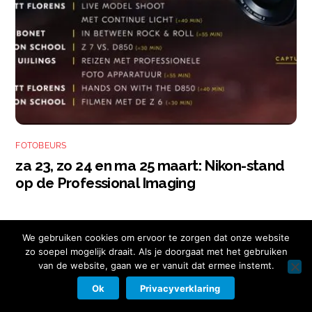
FOTOBEURS
za 23, zo 24 en ma 25 maart: Nikon-stand
op de Professional Imaging
We gebruiken cookies om ervoor te zorgen dat onze website
zo soepel mogelijk draait. Als je doorgaat met het gebruiken
van de website, gaan we er vanuit dat ermee instemt.
Copyright © 2026 Nikon Club Nederland |
Cookies
|
Privacy Beleid
|
Facebook
Instagram
Twitter
LinkedIn
Ok
Privacyverklaring
Contact