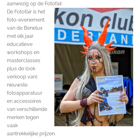
aanwezig op de Fotofair.
De Fotofair is het
foto-evenement
van de Benelux
met elk jaar
educatieve
workshops en
masterclasses
plus de (ook
verkoop van)
nieuwste
fotoapparatuur
en accessoires
van verschillende
merken tegen
vaak
aantrekkelijke prijzen.