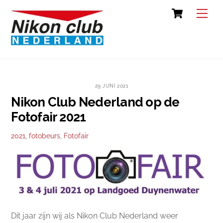
Skip
Cart
Back
Men
to
To
content
Top
29 JUNI 2021
Nikon Club Nederland op de
Fotofair 2021
2021
,
fotobeurs
,
Fotofair
Dit jaar zijn wij als Nikon Club Nederland weer