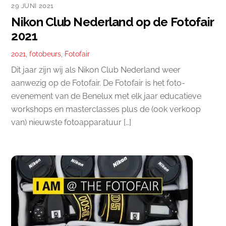
29 JUNI 2021
Nikon Club Nederland op de Fotofair
2021
2021
,
fotobeurs
,
Fotofair
Dit jaar zijn wij als Nikon Club Nederland weer
aanwezig op de Fotofair. De Fotofair is het foto-
evenement van de Benelux met elk jaar educatieve
workshops en masterclasses plus de (ook verkoop
van) nieuwste fotoapparatuur […]