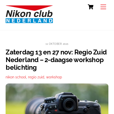
Skip
Cart
Back
Men
to
To
content
Top
11 OKTOBER 2021
Zaterdag 13 en 27 nov: Regio Zuid
Nederland – 2-daagse workshop
belichting
nikon school
,
regio zuid
,
workshop