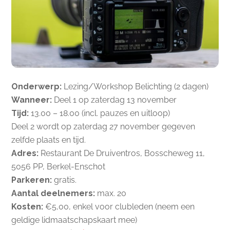
Onderwerp:
Lezing/Workshop Belichting (2 dagen)
Wanneer:
Deel 1 op zaterdag 13 november
Tijd:
13.00 – 18.00 (incl. pauzes en uitloop)
Deel 2 wordt op zaterdag 27 november gegeven
zelfde plaats en tijd.
Adres:
Restaurant De Druiventros, Bosscheweg 11,
5056 PP, Berkel-Enschot
Parkeren:
gratis.
Aantal deelnemers:
max. 20
Kosten:
€5,00, enkel voor clubleden (neem een
geldige lidmaatschapskaart mee)