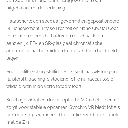
van 800 mm. Handzaam, lichtgewicht en een
uitgebalanceerde bediening.
Haarscherp: een speciaal gevormd en gepositioneerd
PF-lenselement (Phase Fresnel) en Nano Crystal Coat
verminderen beeldschaduwen en lichtvlekken
aanzienlijk. ED- en SR-glas gaat chromatische
aberratie vanaf het midden tot de rand van het beeld
tegen.
Snelle, stille scherpstelling: AF is snel, nauwkeurig en
fluisterstil: tracking is vloeiend, of je nu raceauto’s of
wilde dieren in de verte fotografeert.
Krachtige vibratiereductie: optische VR in het objectief
zorgt voor stabiele opnamen. Synchro VR biedt tot 5,5
correctiestops wanneer dit objectief wordt gekoppeld
met de Z 9.