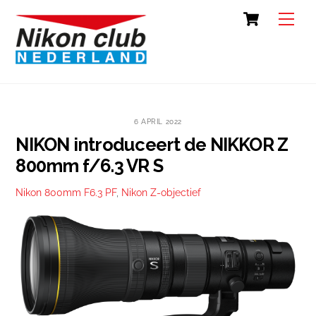
Skip
Cart
Back
Men
to
To
content
Top
6 APRIL 2022
NIKON introduceert de NIKKOR Z
800mm f/6.3 VR S
Nikon 800mm F6.3 PF
,
Nikon Z-objectief