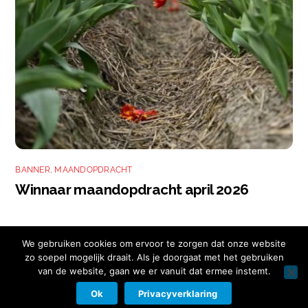
BANNER
,
MAANDOPDRACHT
Winnaar maandopdracht april 2026
We gebruiken cookies om ervoor te zorgen dat onze website
zo soepel mogelijk draait. Als je doorgaat met het gebruiken
van de website, gaan we er vanuit dat ermee instemt.
Copyright © 2026 Nikon Club Nederland |
Cookies
|
Privacy Beleid
|
Facebook
Instagram
Twitter
LinkedIn
Ok
Privacyverklaring
Contact