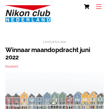
Skip
Cart
Back
Men
to
To
content
Top
4 AUGUSTUS 2022
Winnaar maandopdracht juni
2022
hout(en)