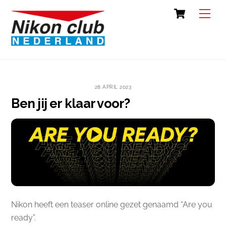
Skip
Cart
Back
Men
to
To
content
Top
28 APRIL 2023
Ben jij er klaar voor?
Nikon heeft een teaser online gezet genaamd “Are you
ready”.