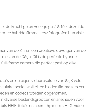
t de krachtige en veelzijdige Z 8. Met dezelfde
 waarmee hybride filmmakers/fotografen hun visie
er van de Z 9 en een creatieve opvolger van de
 die van de D850. Dit is de perfecte hybride
full-frame camera die perfect past op elke
foto´s en de eigen videoresolutie van 8,3K vele
ulaire beeldkwaliteit en bieden filmmakers een
snelheden en codecs worden opgenomen,
in diverse bestandsgrootten en snelheden voor
ts HEIF-foto´s en neemt hij 10-bits HLG-video