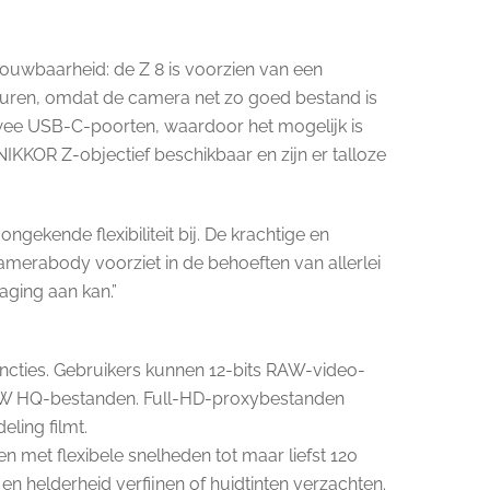
rouwbaarheid: de Z 8 is voorzien van een
aturen, omdat de camera net zo goed bestand is
wee USB-C-poorten, waardoor het mogelijk is
IKKOR Z-objectief beschikbaar en zijn er talloze
gekende flexibiliteit bij. De krachtige en
merabody voorziet in de behoeften van allerlei
aging aan kan.”
ncties. Gebruikers kunnen 12-bits RAW-video-
RAW HQ-bestanden. Full-HD-proxybestanden
ling filmt.
 met flexibele snelheden tot maar liefst 120
n helderheid verfijnen of huidtinten verzachten.