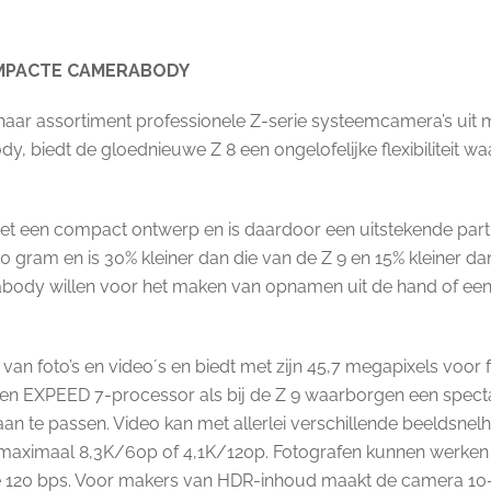
OMPACTE CAMERABODY
aar assortiment professionele Z-serie systeemcamera’s uit me
dy, biedt de gloednieuwe Z 8 een ongelofelijke flexibiliteit
t een compact ontwerp en is daardoor een uitstekende partn
 gram en is 30% kleiner dan die van de Z 9 en 15% kleiner dan
body willen voor het maken van opnamen uit de hand of een 
van foto’s en video´s en biedt met zijn 45,7 megapixels voor 
n EXPEED 7-processor als bij de Z 9 waarborgen een spectac
w aan te passen. Video kan met allerlei verschillende beeld
aximaal 8,3K/60p of 4,1K/120p. Fotografen kunnen werken 
120 bps. Voor makers van HDR-inhoud maakt de camera 10-bi