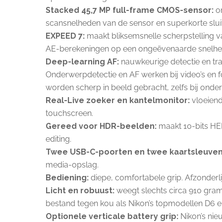
Stacked 45,7 MP full-frame CMOS-sensor:
on
scansnelheden van de sensor en superkorte sluite
EXPEED 7:
maakt bliksemsnelle scherpstelling 
AE-berekeningen op een ongeëvenaarde snelheid
Deep-learning AF:
nauwkeurige detectie en trac
Onderwerpdetectie en AF werken bij video’s en fo
worden scherp in beeld gebracht, zelfs bij onde
Real-Live zoeker en kantelmonitor:
vloeiend
touchscreen.
Gereed voor HDR-beelden:
maakt 10-bits HE
editing.
Twee USB-C-poorten en twee kaartsleuven
media-opslag.
Bediening:
diepe, comfortabele grip. Afzonderli
Licht en robuust:
weegt slechts circa 910 gram 
bestand tegen kou als Nikon’s topmodellen D6 en
Optionele verticale battery grip:
Nikon’s nie