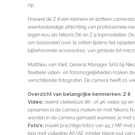
op.
Hoewel de Z 8 een kleinere en lichtere camerabo
weerbestendige afdichting van professionele kw
tegen kou als Nikon’s D6 en Z 9 topmodellen. D
om bestanden over te zetten tijdens het opladen
bijbehorende accessoires, van gimbals tot micr
Matthieu van Vliet, General Manager SAS bij Nikon
flexibele video- en fotomogelijkheden maken de
verschillende fotografen. De camera heeft zo ve
Overzicht van belangrijke kenmerken: Z 8
Video:
neemt vlekkeloze 8K- of 4K-video op en b
opnamen in de camera maken en met Nikon’s N-
worden in de camera gemaakt wanneer je met de
Foto’s:
maakt prachtige foto’s van 45,7 MP met e
bps met volledige AF/AE zonder black-out van de 