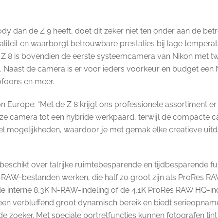
dy dan de Z 9 heeft, doet dit zeker niet ten onder aan de bet
aliteit en waarborgt betrouwbare prestaties bij lage temper
e Z 8 is bovendien de eerste systeemcamera van Nikon met t
. Naast de camera is er voor ieders voorkeur en budget een N
ofoons en meer.
 Europe: “Met de Z 8 krijgt ons professionele assortiment er on
ze camera tot een hybride werkpaard, terwijl de compacte ca
el mogelijkheden, waardoor je met gemak elke creatieve uitd
eschikt over talrijke ruimtebesparende en tijdbesparende fu
RAW-bestanden werken, die half zo groot zijn als ProRes 
 interne 8,3K N-RAW-indeling of de 4,1K ProRes RAW HQ-inde
en verbluffend groot dynamisch bereik en biedt serieopnamen
zoeker. Met speciale portretfuncties kunnen fotografen tint e