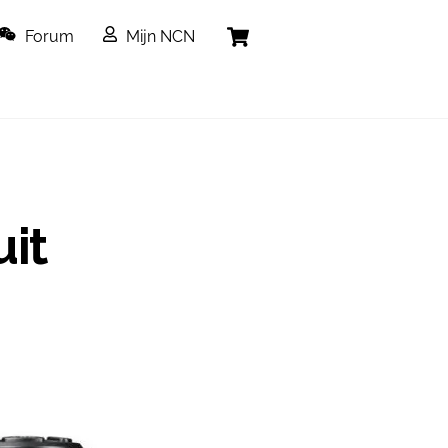
Cart
Forum
Mijn NCN
uit