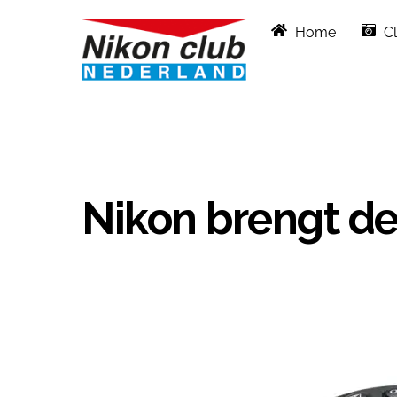
Skip
Home
C
to
content
Nikon brengt de