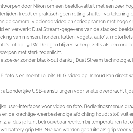
tworpen door Nikon om een beeldkwaliteit met een zeer hoge 
rtijden treedt er praktisch geen rolling shutter-vertekening 
van de camera, vloeiende video en serieopnamen met hoge s
 en verwerkt Dual Stream-gegevens van de stacked beeldse
king van mensen, honden, katten, vogels, auto´s, motorfietsen
to’s tot op -9 LW. De ogen blijven scherp, zelfs als een ond
rwerpen met sterk tegenlicht.
e zoeker zonder black-out dankzij Dual Stream technologie.
IF-foto´s en neemt 10-bits HLG-video op. Inhoud kan direc
:
afzonderlijke USB-aansluitingen voor snelle overdracht tijd
jke user-interfaces voor video en foto. Bedieningsmenu’s draa
en de krachtige weerbestendige afdichting houdt stof, vuil e
 Z 9, dus je kunt betrouwbaar werken bij temperaturen tot op
uwe battery grip MB-N12 kan worden gebruikt als grip voor ver