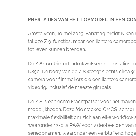
PRESTATIES VAN HET TOPMODEL IN EEN C
Amstelveen, 10 mei 2023: Vandaag breidt Nikon h
talloze Z 9-functies, maar een lichtere camerabo
tot leven kunnen brengen.
De Z 8 combineert indrukwekkende prestaties me
D850. De body van de Z 8 weegt slechts circa 910
camera voor filmmakers die een lichtere camera
videorig, inclusief de meeste gimbals.
De Z 8 is een echte krachtpatser voor het maken 
mogelijkheden. Dezelfde stacked CMOS-sensor e
maximale flexibiliteit om zich aan elke workflo
waaronder 12-bits RAW voor videobeelden van m
serieopnamen, waaronder een verbluffend hoge 