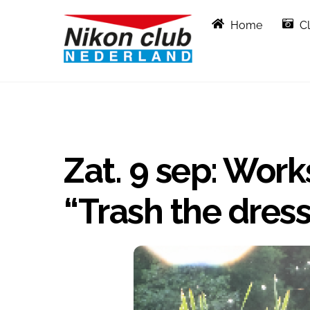
Skip
Home
C
to
content
Zat. 9 sep: Work
“Trash the dress