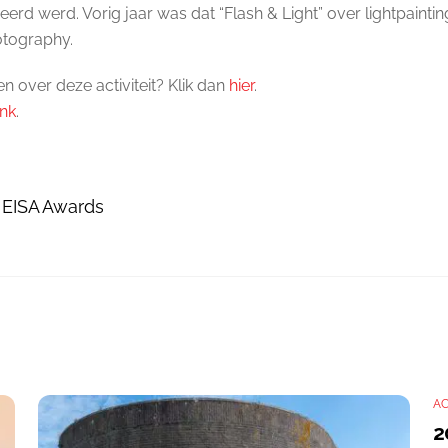
erd werd. Vorig jaar was dat “Flash & Light” over lightpainti
otography.
en over deze activiteit? Klik dan
hier
.
ink
.
e EISA Awards
AC
2