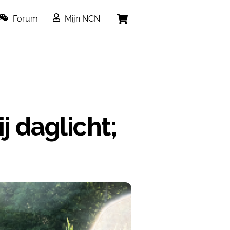
Cart
Forum
Mijn NCN
j daglicht;