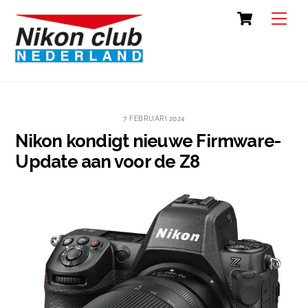
Skip
Cart
Back
Men
to
To
content
Top
7 FEBRUARI 2024
Nikon kondigt nieuwe Firmware-
Update aan voor de Z8