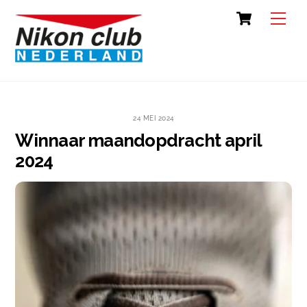
Skip
Cart
Back
Men
to
To
content
Top
24 MEI 2024
Winnaar maandopdracht april
2024