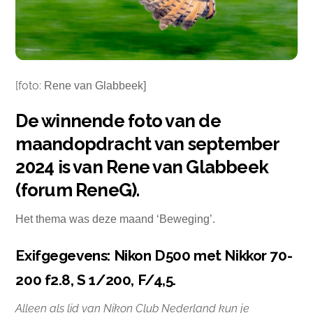
[foto:
Rene van Glabbeek]
De winnende foto van de
maandopdracht van september
2024 is van Rene van Glabbeek
(forum ReneG).
Het thema was deze maand ‘Beweging’.
Exifgegevens: Nikon D500 met Nikkor 70-
200 f2.8, S 1/200, F/4,5.
Alleen als lid van Nikon Club Nederland kun je