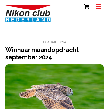
Skip
Cart
Back
Men
to
To
content
Top
26 OKTOBER 2024
Winnaar maandopdracht
september 2024