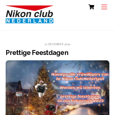
Skip
Cart
Back
Men
to
To
content
Top
21 DECEMBER 2024
Prettige Feestdagen