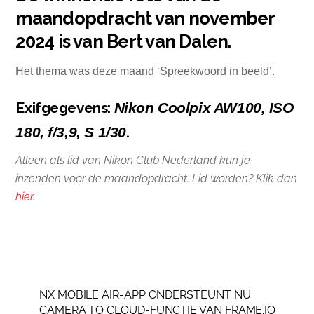
maandopdracht van november
2024 is van Bert van Dalen.
Het thema was deze maand ‘Spreekwoord in beeld’.
Exifgegevens:
Nikon Coolpix AW100, ISO
.
180, f/3,9, S 1/30
Alleen als lid van Nikon Club Nederland kun je
inzenden voor de maandopdracht. Lid worden? Klik dan
hier
.
NX MOBILE AIR-APP ONDERSTEUNT NU
CAMERA TO CLOUD-FUNCTIE VAN FRAME.IO