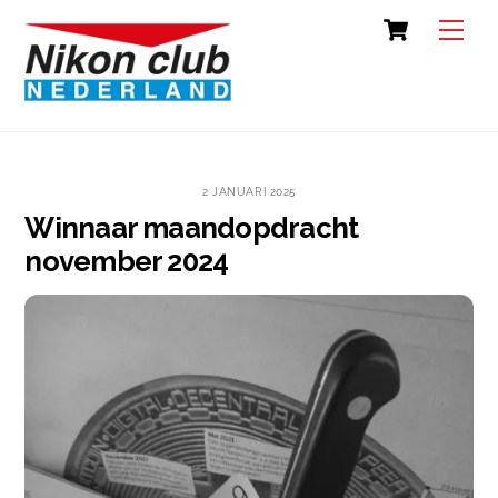
Skip
Cart
Back
Men
to
To
content
Top
2 JANUARI 2025
Winnaar maandopdracht
november 2024