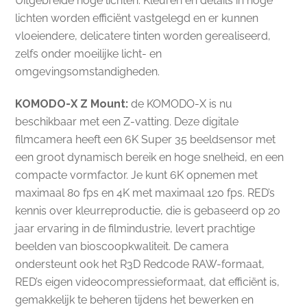
Uitgebreide hoge lichten. Kleuren en details in hoge
lichten worden efficiënt vastgelegd en er kunnen
vloeiendere, delicatere tinten worden gerealiseerd,
zelfs onder moeilijke licht- en
omgevingsomstandigheden.
KOMODO-X Z Mount:
de KOMODO-X is nu
beschikbaar met een Z-vatting. Deze digitale
filmcamera heeft een 6K Super 35 beeldsensor met
een groot dynamisch bereik en hoge snelheid, en een
compacte vormfactor. Je kunt 6K opnemen met
maximaal 80 fps en 4K met maximaal 120 fps. RED’s
kennis over kleurreproductie, die is gebaseerd op 20
jaar ervaring in de filmindustrie, levert prachtige
beelden van bioscoopkwaliteit. De camera
ondersteunt ook het R3D Redcode RAW-formaat,
RED’s eigen videocompressieformaat, dat efficiënt is,
gemakkelijk te beheren tijdens het bewerken en