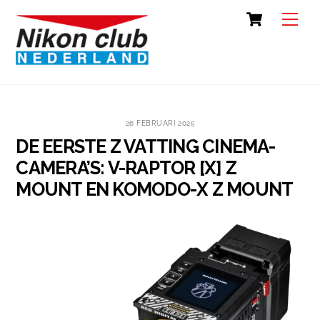
Skip
Cart
Back
Men
to
To
content
Top
26 FEBRUARI 2025
DE EERSTE Z VATTING CINEMA-
CAMERA’S: V-RAPTOR [X] Z
MOUNT EN KOMODO-X Z MOUNT