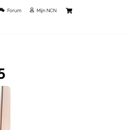
Cart
Forum
Mijn NCN
5