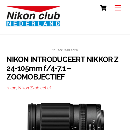
Skip
Cart
Back
Men
to
To
content
Top
12 JANUARI 2026
NIKON INTRODUCEERT NIKKOR Z
24-105mm f/4-7.1 –
ZOOMOBJECTIEF
nikon
,
Nikon Z-objectief