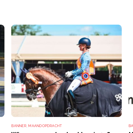
BANNER
,
MAANDOPDRACHT
B