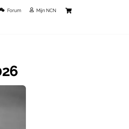
Cart
Forum
Mijn NCN
026