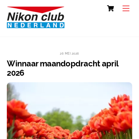
Skip
Cart
Back
Men
to
To
content
Top
26 MEI 2026
Winnaar maandopdracht april
2026