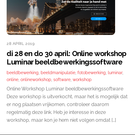
28 APRIL 2019
di 28 en do 30 april: Online workshop
Luminar beeldbewerkingssoftware
beeldbewerking
,
beeldmanipulatie
,
fotobewerking
,
luminar
,
online
,
onlineworkshop
,
software
,
workshop
Online Workshop Luminar beeldbewerkingssoftware
Deze workshop is uitverkocht, maar het is mogelijk dat
er nog plaatsen vrijkomen, controleer daarom
regelmatig deze link. Heb je interesse in deze
workshop, maar kon je hem niet volgen omdat […]