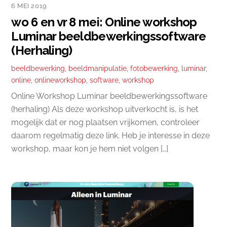
6 MEI 2019
wo 6 en vr 8 mei: Online workshop
Luminar beeldbewerkingssoftware
(Herhaling)
beeldbewerking
,
beeldmanipulatie
,
fotobewerking
,
luminar
,
online
,
onlineworkshop
,
software
,
workshop
Online Workshop Luminar beeldbewerkingssoftware
(herhaling) Als deze workshop uitverkocht is, is het
mogelijk dat er nog plaatsen vrijkomen, controleer
daarom regelmatig deze link. Heb je interesse in deze
workshop, maar kon je hem niet volgen […]