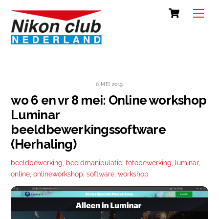
Skip
Cart
Back
Men
to
To
content
Top
6 MEI 2019
wo 6 en vr 8 mei: Online workshop
Luminar
beeldbewerkingssoftware
(Herhaling)
beeldbewerking
,
beeldmanipulatie
,
fotobewerking
,
luminar
,
online
,
onlineworkshop
,
software
,
workshop