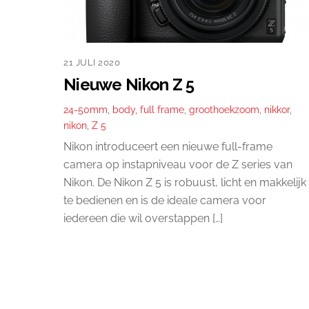
21 JULI 2020
Nieuwe Nikon Z 5
24-50mm
,
body
,
full frame
,
groothoekzoom
,
nikkor
,
nikon
,
Z 5
Nikon introduceert een nieuwe full-frame
camera op instapniveau voor de Z series van
Nikon. De Nikon Z 5 is robuust, licht en makkelijk
te bedienen en is de ideale camera voor
iedereen die wil overstappen […]