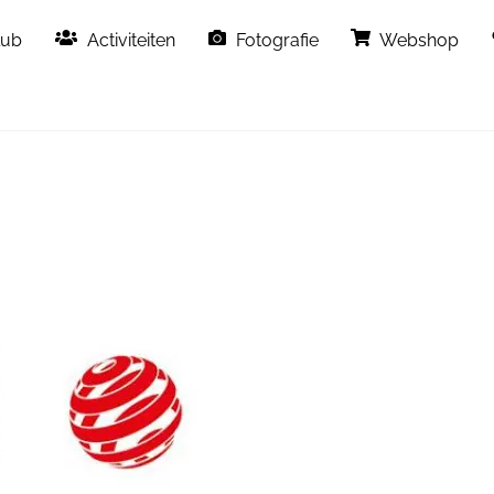
Back
lub
Activiteiten
Fotografie
Webshop
To
Top