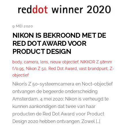
9 MEI 2020
NIKON IS BEKROOND MET DE
RED DOT AWARD VOOR
PRODUCT DESIGN
body
,
camera
,
lens
,
nieuw objectief
,
NIKKOR Z 58mm
f/0.95
,
Nikon Z 50
,
Red Dot Award
,
vast brandpunt
,
Z-
objectief
Nikon’s Z 50-systeemcamera en Noct-objectief
ontvangen de begeerde onderscheiding
Amsterdam, 4 mei 2020: Nikon is verheugd te
kunnen aankondigen dat twee van haar
producten de Red Dot Award voor Product
Design 2020 hebben ontvangen. Zowel […]