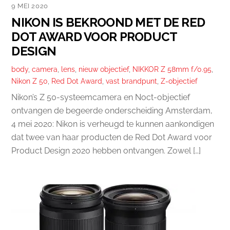
9 MEI 2020
NIKON IS BEKROOND MET DE RED
DOT AWARD VOOR PRODUCT
DESIGN
body
,
camera
,
lens
,
nieuw objectief
,
NIKKOR Z 58mm f/0.95
,
Nikon Z 50
,
Red Dot Award
,
vast brandpunt
,
Z-objectief
Nikon’s Z 50-systeemcamera en Noct-objectief
ontvangen de begeerde onderscheiding Amsterdam,
4 mei 2020: Nikon is verheugd te kunnen aankondigen
dat twee van haar producten de Red Dot Award voor
Product Design 2020 hebben ontvangen. Zowel […]