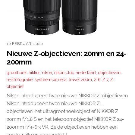
12 FEBRUARI 2020
Nieuwe Z-objectieven: 20mm en 24-
200mm
groothoek
,
nikkor
,
nikon
,
nikon club nederland
,
objectieven
,
reisfotografie
,
systeemcamera
,
travel zoom
,
Z 6
,
Z 7
,
Z-
objectief
Nikon introduceert twee nieuwe NIKKOR Z-objectieven
Nikon introduceert twee nieuwe NIKKOR Z-
objectieven: het ultragroothoekobjectief NIKKOR Z
20mm f/1.8 S en het telezoomobjectief NIKKOR Z 24-
200mm f/4-6.3 VR. Beide objectieven hebben een
snelle, stille en vloeiende […]