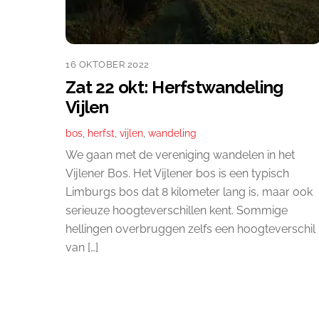
16 OKTOBER 2022
Zat 22 okt: Herfstwandeling
Vijlen
bos
,
herfst
,
vijlen
,
wandeling
We gaan met de vereniging wandelen in het
Vijlener Bos. Het Vijlener bos is een typisch
Limburgs bos dat 8 kilometer lang is, maar ook
serieuze hoogteverschillen kent. Sommige
hellingen overbruggen zelfs een hoogteverschil
van […]