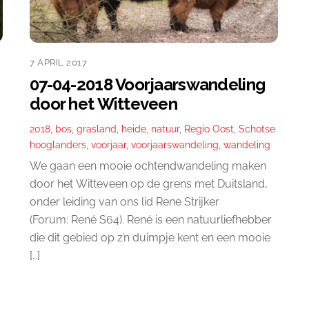
7 APRIL 2017
07-04-2018 Voorjaarswandeling
door het Witteveen
2018
,
bos
,
grasland
,
heide
,
natuur
,
Regio Oost
,
Schotse
hooglanders
,
voorjaar
,
voorjaarswandeling
,
wandeling
We gaan een mooie ochtendwandeling maken
door het Witteveen op de grens met Duitsland,
onder leiding van ons lid Rene Strijker
(Forum: René S64). René is een natuurliefhebber
die dit gebied op z’n duimpje kent en een mooie
[…]