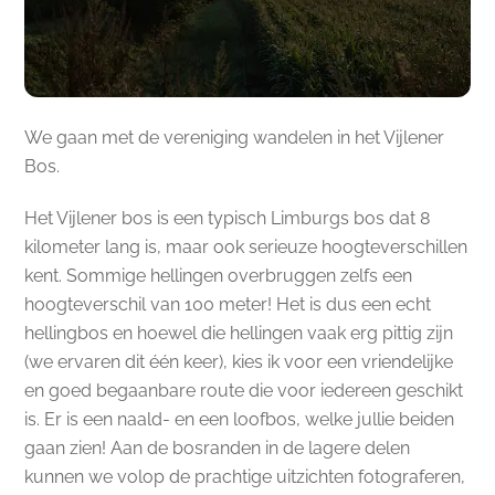
We gaan met de vereniging wandelen in het Vijlener
Bos.
Het Vijlener bos is een typisch Limburgs bos dat 8
kilometer lang is, maar ook serieuze hoogteverschillen
kent. Sommige hellingen overbruggen zelfs een
hoogteverschil van 100 meter! Het is dus een echt
hellingbos en hoewel die hellingen vaak erg pittig zijn
(we ervaren dit één keer), kies ik voor een vriendelijke
en goed begaanbare route die voor iedereen geschikt
is. Er is een naald- en een loofbos, welke jullie beiden
gaan zien! Aan de bosranden in de lagere delen
kunnen we volop de prachtige uitzichten fotograferen,