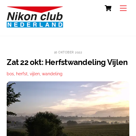
Skip
Cart
Back
Men
to
To
content
Top
16 OKTOBER 2022
Zat 22 okt: Herfstwandeling Vijlen
bos
,
herfst
,
vijlen
,
wandeling