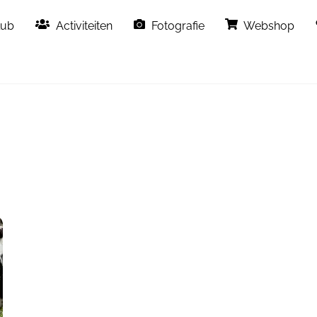
Back
lub
Activiteiten
Fotografie
Webshop
To
Top