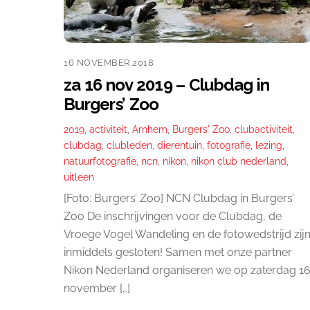
16 NOVEMBER 2018
za 16 nov 2019 – Clubdag in
Burgers’ Zoo
2019
,
activiteit
,
Arnhem
,
Burgers' Zoo
,
clubactiviteit
,
clubdag
,
clubleden
,
dierentuin
,
fotografie
,
lezing
,
natuurfotografie
,
ncn
,
nikon
,
nikon club nederland
,
uitleen
[Foto: Burgers’ Zoo] NCN Clubdag in Burgers’
Zoo De inschrijvingen voor de Clubdag, de
Vroege Vogel Wandeling en de fotowedstrijd zij
inmiddels gesloten! Samen met onze partner
Nikon Nederland organiseren we op zaterdag 1
november […]