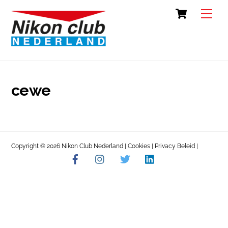
Skip
Cart
Back
Men
to
To
content
Top
cewe
Copyright © 2026 Nikon Club Nederland |
Cookies
|
Privacy Beleid
|
Facebook
Instagram
Twitter
LinkedIn
Contact