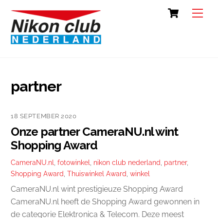
Skip
Cart
Back
Men
to
To
content
Top
partner
18 SEPTEMBER 2020
Onze partner CameraNU.nl wint
Shopping Award
CameraNU.nl
,
fotowinkel
,
nikon club nederland
,
partner
,
Shopping Award
,
Thuiswinkel Award
,
winkel
CameraNU.nl wint prestigieuze Shopping Award
CameraNU.nl heeft de Shopping Award gewonnen in
de categorie Elektronica & Telecom. Deze meest