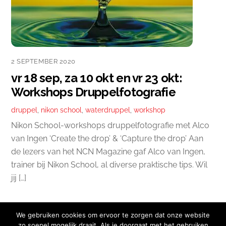
2 SEPTEMBER 2020
vr 18 sep, za 10 okt en vr 23 okt:
Workshops Druppelfotografie
druppel
,
nikon school
,
waterdruppel
,
workshop
Nikon School-workshops druppelfotografie met Alco
van Ingen ‘Create the drop’ & ‘Capture the drop’ Aan
de lezers van het NCN Magazine gaf Alco van Ingen,
trainer bij Nikon School, al diverse praktische tips. Wil
jij […]
We gebruiken cookies om ervoor te zorgen dat onze website
zo soepel mogelijk draait. Als je doorgaat met het gebruiken