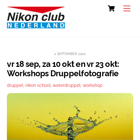
Skip
Cart
Back
Men
to
To
content
Top
2 SEPTEMBER 2020
vr 18 sep, za 10 okt en vr 23 okt:
Workshops Druppelfotografie
druppel
,
nikon school
,
waterdruppel
,
workshop