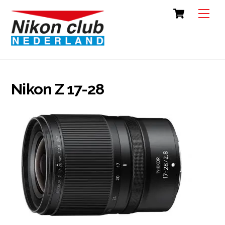
Skip
Cart
Back
Men
to
To
content
Top
Nikon Z 17-28