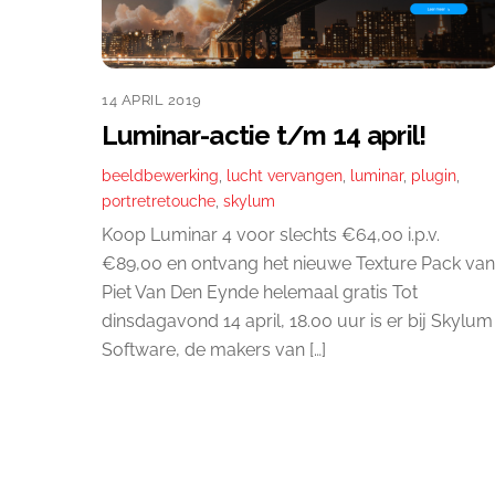
14 APRIL 2019
Luminar-actie t/m 14 april!
beeldbewerking
,
lucht vervangen
,
luminar
,
plugin
,
portretretouche
,
skylum
Koop Luminar 4 voor slechts €64,00 i.p.v.
€89,00 en ontvang het nieuwe Texture Pack van
Piet Van Den Eynde helemaal gratis Tot
dinsdagavond 14 april, 18.00 uur is er bij Skylum
Software, de makers van […]