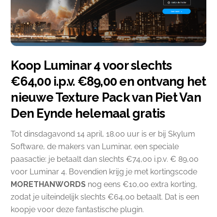
Koop Luminar 4 voor slechts
€64,00 i.p.v. €89,00 en ontvang het
nieuwe Texture Pack van Piet Van
Den Eynde helemaal gratis
Tot dinsdagavond 14 april, 18.00 uur is er bij Skylum
Software, de makers van Luminar, een speciale
paasactie: je betaalt dan slechts €74,00 i.p.v. € 89,00
voor Luminar 4. Bovendien krijg je met kortingscode
MORETHANWORDS
nog eens €10,00 extra korting,
zodat je uiteindelijk slechts €64,00 betaalt. Dat is een
koopje voor deze fantastische plugin.