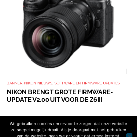
BANNER
,
NIKON NIEUWS
,
SOFTWARE EN FIRMWARE UPDATES
NIKON BRENGT GROTE FIRMWARE-
UPDATE V2.00 UIT VOOR DE Z6III
We gebruiken cookies om ervoor te zorgen dat onze website
zo soepel mogelijk draait. Als je doorgaat met het gebruiken
van de website, gaan we er vanuit dat ermee instemt.