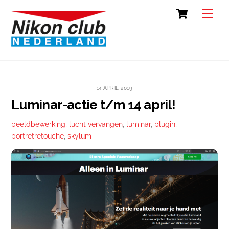
Skip
Cart
Back
Men
to
To
content
Top
14 APRIL 2019
Luminar-actie t/m 14 april!
beeldbewerking
,
lucht vervangen
,
luminar
,
plugin
,
portretretouche
,
skylum