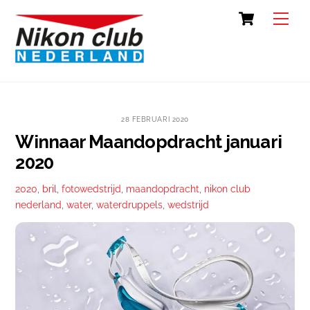
Skip
Cart
Back
Men
to
To
content
Top
28 FEBRUARI 2020
Winnaar Maandopdracht januari
2020
2020
,
bril
,
fotowedstrijd
,
maandopdracht
,
nikon club
nederland
,
water
,
waterdruppels
,
wedstrijd