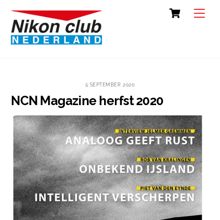
Skip
Cart
Back
Men
to
To
content
Top
5 SEPTEMBER 2020
NCN Magazine herfst 2020