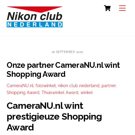
Skip
Cart
Back
Men
to
To
content
Top
18 SEPTEMBER 2020
Onze partner CameraNU.nl wint
Shopping Award
CameraNU.nl
,
fotowinkel
,
nikon club nederland
,
partner
,
Shopping Award
,
Thuiswinkel Award
,
winkel
CameraNU.nl wint
prestigieuze Shopping
Award