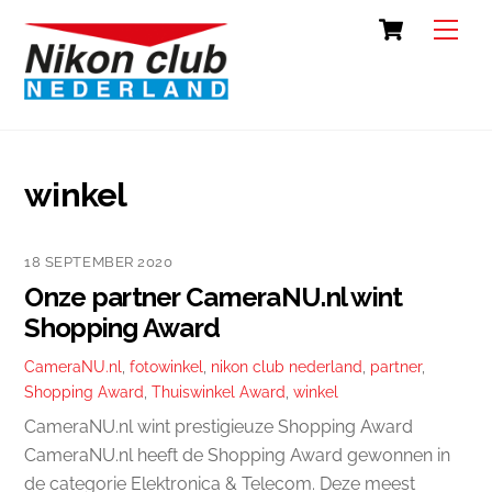
Skip
Cart
Back
Men
to
To
content
Top
winkel
18 SEPTEMBER 2020
Onze partner CameraNU.nl wint
Shopping Award
CameraNU.nl
,
fotowinkel
,
nikon club nederland
,
partner
,
Shopping Award
,
Thuiswinkel Award
,
winkel
CameraNU.nl wint prestigieuze Shopping Award
CameraNU.nl heeft de Shopping Award gewonnen in
de categorie Elektronica & Telecom. Deze meest