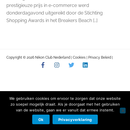
prestigieuze prijs in e-commerce werd
donderdagavond uitgereikt door de Stichting
Shopping Awards in het Breakers Beach […]
Copyright © 2026 Nikon Club Nederland |
Cookies
|
Privacy Beleid
|
Facebook
Instagram
Twitter
LinkedIn
Contact
We gebruiken cookies om ervoor te zorgen dat onze website
zo soepel mogelijk draait. Als je doorgaat met het gebruiken
van de website, gaan we er vanuit dat ermee instemt.
Ok
Privacyverklaring