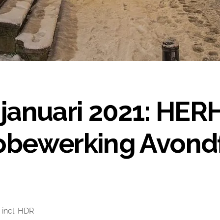
januari 2021: HER
obewerking Avondf
incl. HDR