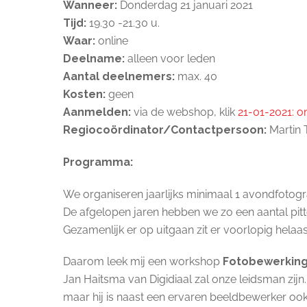
Wanneer:
Donderdag 21 januari 2021
Tijd:
19.30 -21.30 u.
Waar:
online
Deelname:
alleen voor leden
Aantal deelnemers:
max. 40
Kosten:
geen
Aanmelden:
via de webshop, klik
21-01-2021: o
Regiocoördinator/Contactpersoon:
Martin
Programma:
We organiseren jaarlijks minimaal 1 avondfotografi
De afgelopen jaren hebben we zo een aantal pi
Gezamenlijk er op uitgaan zit er voorlopig hela
Daarom leek mij een workshop
Fotobewerking
Jan Haitsma van Digidiaal zal onze leidsman zijn
maar hij is naast een ervaren beeldbewerker ook