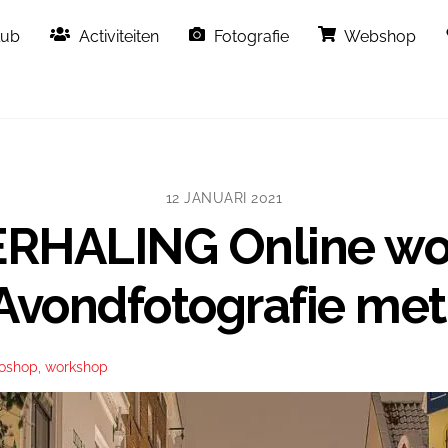
Back
lub
Activiteiten
Fotografie
Webshop
To
Top
12 JANUARI 2021
 HERHALING Online w
Avondfotografie me
oshop
,
workshop