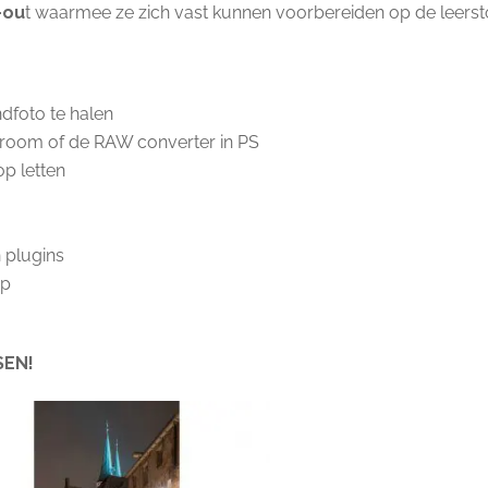
-ou
t waarmee ze zich vast kunnen voorbereiden op de leerst
ndfoto te halen
htroom of de RAW converter in PS
p letten
 plugins
op
SEN!