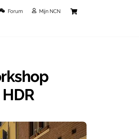
Cart
Forum
Mijn NCN
orkshop
t HDR