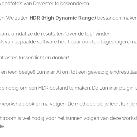
vondfoto’s van Deventer te bewonderen.
en. We zullen
HDR (High Dynamic Range)
bestanden maken
aam, omdat ze de resultaten “over de top” vinden.
ruik van bepaalde software heeft daar ook toe bijgedragen, maa
trasten tussen licht en donker!
(een beetje!) Luminar AI om tot een geweldig eindresultaat 
hop nodig om een HDR bestand te maken. De Luminar plugin i
 workshop ook prima volgen. De methode die je leert kun je 
htroom is wel nodig voor het kunnen volgen van deze works
e.