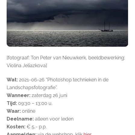
[fotograaf: Ton Peter van Nieuwkerk, beeldbewerking:
Violina Jeliazkova]
Wat:
2021-06-26 “Photoshop technieken in de
Landschapsfotografie”.
Wanneer:
zaterdag 26 juni
Tijd:
09:30 – 13:00 u.
Waar:
online
Deelname:
alleen voor leden
Kosten:
€ 5,- p.p.
Aanmelden:
via de webshop, klik
hier