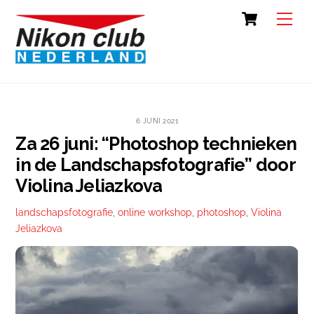
Skip
Cart
Back
Men
to
To
content
Top
6 JUNI 2021
Za 26 juni: “Photoshop technieken
in de Landschapsfotografie” door
Violina Jeliazkova
landschapsfotografie
,
online workshop
,
photoshop
,
Violina
Jeliazkova