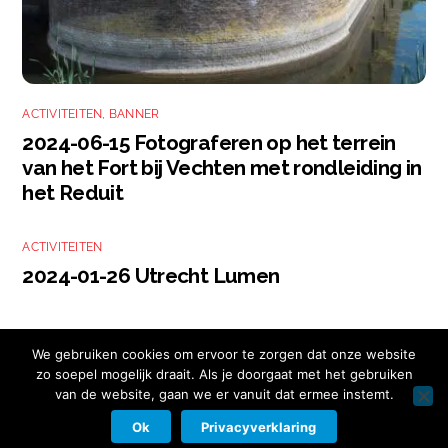
ACTIVITEITEN
,
BANNER
2024-06-15 Fotograferen op het terrein
van het Fort bij Vechten met rondleiding in
het Reduit
ACTIVITEITEN
2024-01-26 Utrecht Lumen
We gebruiken cookies om ervoor te zorgen dat onze website
zo soepel mogelijk draait. Als je doorgaat met het gebruiken
van de website, gaan we er vanuit dat ermee instemt.
Copyright © 2026 Nikon Club Nederland |
Cookies
|
Privacy Beleid
|
Facebook
Instagram
Twitter
LinkedIn
Ok
Privacyverklaring
Contact