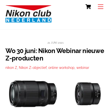
Skip
Cart
Back
Men
to
To
content
Top
21 JUNI 2021
Wo 30 juni: Nikon Webinar nieuwe
Z-producten
nikon Z
,
Nikon Z-objectief
,
online workshop
,
webinar