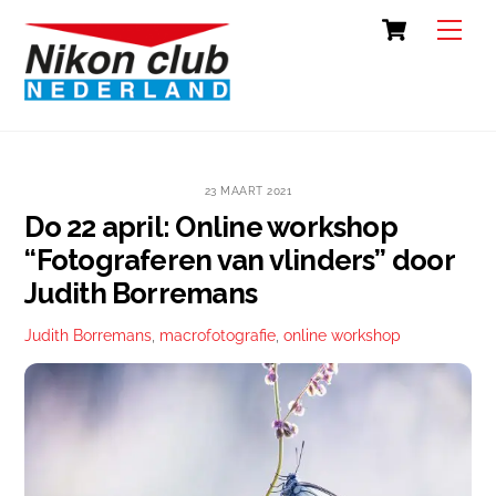
Skip
Cart
Back
Men
to
To
content
Top
23 MAART 2021
Do 22 april: Online workshop
“Fotograferen van vlinders” door
Judith Borremans
Judith Borremans
,
macrofotografie
,
online workshop