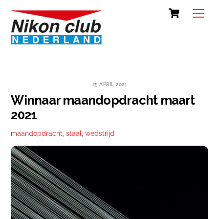
Skip
Cart
Back
Men
to
To
content
Top
25 APRIL 2021
Winnaar maandopdracht maart
2021
maandopdracht
,
staal
,
wedstrijd