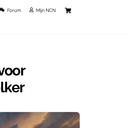
Cart
Forum
Mijn NCN
voor
lker