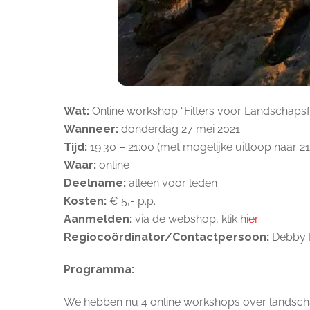
Wat:
Online workshop “Filters voor Landschapsf
Wanneer:
donderdag 27 mei 2021
Tijd:
19:30 – 21:00 (met mogelijke uitloop naar 21
Waar:
online
Deelname:
alleen voor leden
Kosten:
€ 5,- p.p.
Aanmelden:
via de webshop, klik
hier
Regiocoördinator/Contactpersoon:
Debby 
Programma:
We hebben nu 4 online workshops over landscha