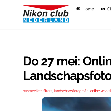
Skip
Home
C
to
content
Do 27 mei: Onli
Landschapsfoto
basmeelker
,
filters
,
landschapsfotografie
,
online work