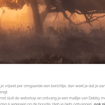
e vrijwel per omgaande een berichtje, dan weet je dat je aa
angt.
st sluit de webshop en ontvang je een mailtje van Debby me
dan is iedereen op de hoogte. Heb je niets ontvangen,
ook n