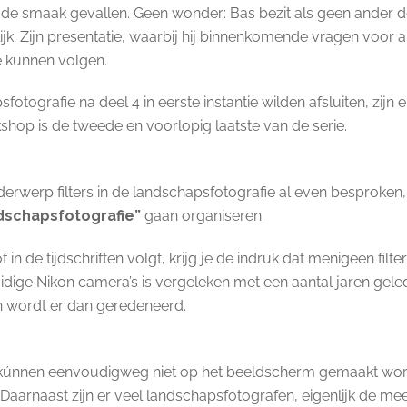
e in de smaak gevallen. Geen wonder: Bas bezit als geen ander d
delijk. Zijn presentatie, waarbij hij binnenkomende vragen voor
e kunnen volgen.
otografie na deel 4 in eerste instantie wilden afsluiten, zi
shop is de tweede en voorlopig laatste van de serie.
erwerp filters in de landschapsfotografie al even besproken, m
ndschapsfotografie”
gaan organiseren.
 in de tijdschriften volgt, krijg je de indruk dat menigeen filt
idige Nikon camera’s is vergeleken met een aantal jaren gel
 wordt er dan geredeneerd.
 kúnnen eenvoudigweg niet op het beeldscherm gemaakt worde
. Daarnaast zijn er veel landschapsfotografen, eigenlijk de me