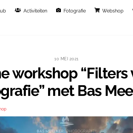
Back
lub
Activiteiten
Fotografie
Webshop
To
Top
10 MEI 2021
ne workshop “Filters 
grafie” met Bas Mee
shop