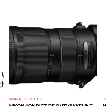
BANNER
,
NIKON NIEUWS
N
NIKON KONDIGT DE ONTWIKKELING
N