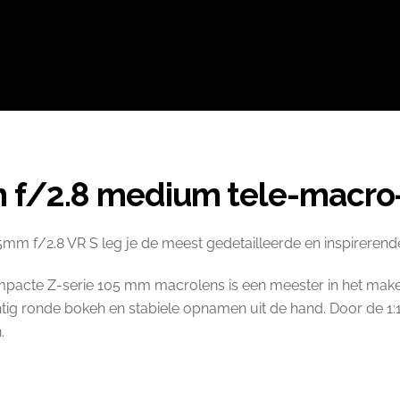
 f/2.8 medium tele-macro-
m f/2.8 VR S leg je de meest gedetailleerde en inspirerend
ompacte Z-serie 105 mm macrolens is een meester in het mak
tig ronde bokeh en stabiele opnamen uit de hand. Door de 1:1
.