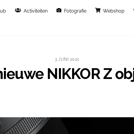
Back
lub
Activiteiten
Fotografie
Webshop
To
Top
3 JUNI 2021
nieuwe NIKKOR Z obj