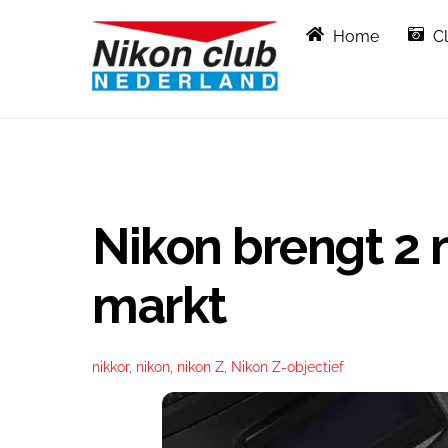
Skip
Home
C
to
content
Nikon brengt 2 
markt
nikkor
,
nikon
,
nikon Z
,
Nikon Z-objectief