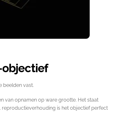
objectief
e beelden vast.
en van opnamen op ware grootte. Het staat
 reproductieverhouding is het objectief perfect