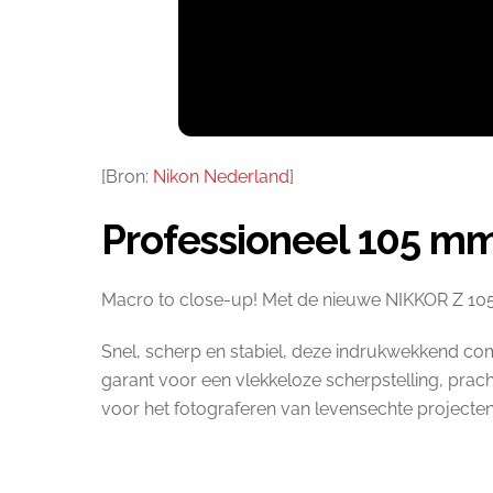
[Bron:
Nikon Nederland
]
Professioneel 105 mm
Macro to close-up! Met de nieuwe NIKKOR Z 105m
Snel, scherp en stabiel, deze indrukwekkend c
garant voor een vlekkeloze scherpstelling, prach
voor het fotograferen van levensechte projecten