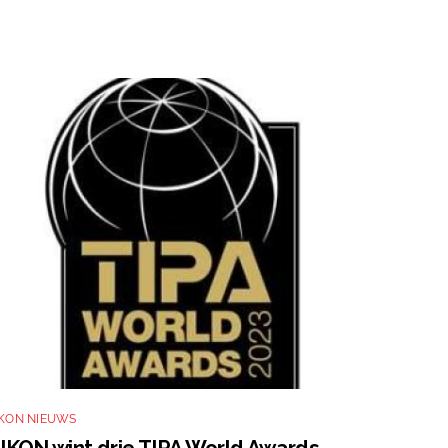
IKON NIEUWS
IKON wint drie TIPA World Awards