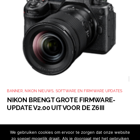
BANNER
,
NIKON NIEUWS
,
SOFTWARE EN FIRMWARE UPDATES
NIKON BRENGT GROTE FIRMWARE-
UPDATE V2.00 UIT VOOR DE Z6III
We gebruiken cookies om ervoor te zorgen dat onze website
zo soepel mogelijk draait. Als je doorgaat met het gebruiken