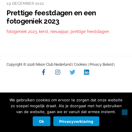
19 DECEMBER 2022
Prettige feestdagen en een
fotogeniek 2023
fotogeniek 2023
,
kerst
,
nieuwjaar
,
prettige feestdagen
Copyright © 2026 Nikon Club Nederland |
Cookies
|
Privacy Beleid
|
Facebook
Instagram
Twitter
LinkedIn
Contact
We gebruiken cookies om ervoor te zorgen dat onze website
zo soepel mogelijk draait. Als je doorgaat met het gebruiken
van de website, gaan we er vanuit dat ermee instemt.
Ok
Privacyverklaring