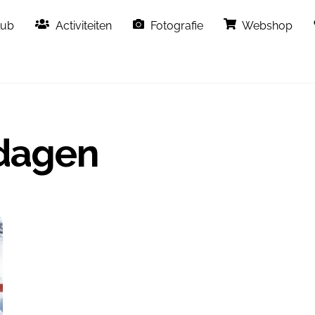
Back
lub
Activiteiten
Fotografie
Webshop
To
Top
tdagen