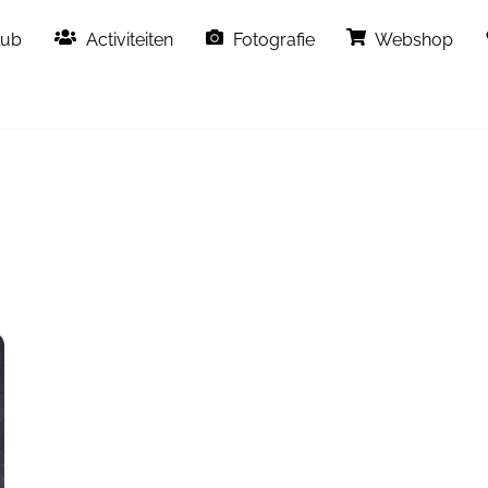
Back
lub
Activiteiten
Fotografie
Webshop
To
Top