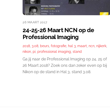
26 MAART 2017
24-25-26 Maart NCN op de
Professional Imaging
2018
,
3.08
,
beurs
,
fotografie
,
hal 3
,
maart
,
ncn
,
nijkerk
,
nikon
,
pi
,
professional imaging
,
stand
Ga jij naar de Professional Imaging op 24, 25 of
26 Maart 2018? Zoek ons dan zeker even op bij
Nikon op de stand in Hal 3, stand 3.08.